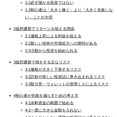
1-2
必ず儲かる投資ではない
1-3
初心者は「大きく稼ぐ」より「大きく失敗しな
い」ことが大切
2
仮想通貨でリターンを狙える理由
2-1
価格上昇による利益を狙える
2-2
新しい技術や市場拡大への期待がある
2-3
少額から投資を始められる
3
仮想通貨で損をする主なリスク
3-1
価格が大きく下落するリスク
3-2
詐欺や怪しい投資話に巻き込まれるリスク
3-3
取引所・ウォレットの管理ミスによるリスク
4
初心者が失敗を減らすための考え方
4-1
余剰資金の範囲で始める
4-2
一度に大きな金額を入れない