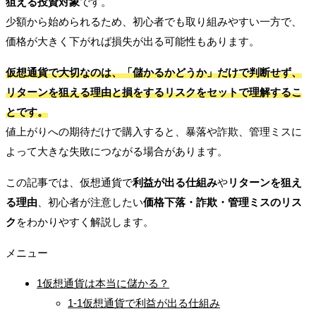
狙える投資対象
です。
少額から始められるため、初心者でも取り組みやすい一方で、
価格が大きく下がれば損失が出る可能性もあります。
仮想通貨で大切なのは、「儲かるかどうか」だけで判断せず、
リターンを狙える理由と損をするリスクをセットで理解するこ
とです。
値上がりへの期待だけで購入すると、暴落や詐欺、管理ミスに
よって大きな失敗につながる場合があります。
この記事では、仮想通貨で
利益が出る仕組み
や
リターンを狙え
る理由
、初心者が注意したい
価格下落・詐欺・管理ミスのリス
ク
をわかりやすく解説します。
メニュー
1
仮想通貨は本当に儲かる？
1-1
仮想通貨で利益が出る仕組み