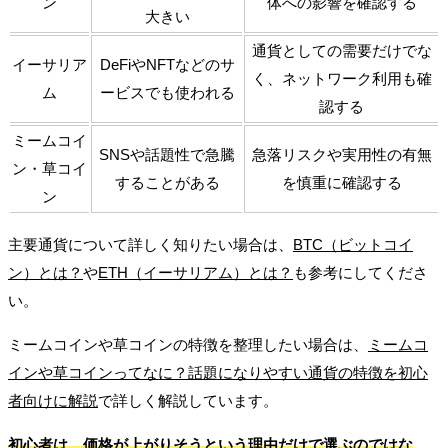
ン
体への影響を確認する
大きい
通貨としての需要だけでな
イーサリア
DeFiやNFTなどのサ
く、ネットワーク利用も確
ム
ービスでも使われる
認する
ミームコイ
SNSや話題性で急騰
急落リスクや実用性の有無
ン・草コイ
することがある
を慎重に確認する
ン
主要通貨について詳しく知りたい場合は、
BTC（ビットコイ
ン）とは？
や
ETH（イーサリアム）とは？
も参考にしてくださ
い。
ミームコインや草コインの特徴を整理したい場合は、
ミームコ
インや草コインってなに？話題になりやすい通貨の特徴を初心
者向けに解説
で詳しく解説しています。
初心者は、価格が上がりそうという理由だけで選ぶのではな