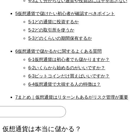
4-3
よく分からない通貨や投資話には手を出さない
5
仮想通貨で儲けたい初心者が確認すべきポイント
5-1
どの通貨に投資するか
5-2
どの取引所を使うか
5-3
どのくらいの期間保有するか
6
仮想通貨で儲かるかに関するよくある質問
6-1
仮想通貨は初心者でも儲かりますか？
6-2
いくらから始めるのがいいですか？
6-3
ビットコインだけ買えばいいですか？
6-4
仮想通貨で大損する人の特徴は？
7
まとめ｜仮想通貨はリターンもあるがリスク管理が重要
仮想通貨は本当に儲かる？