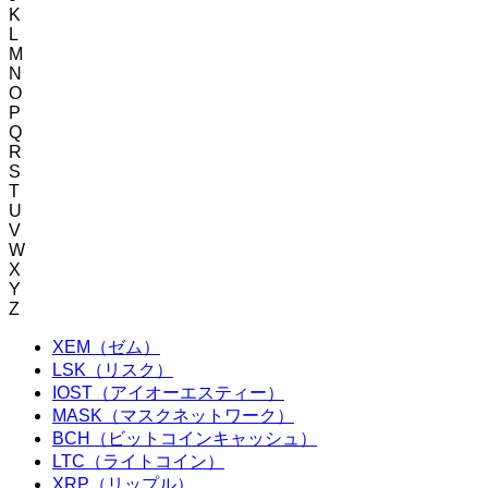
K
L
M
N
O
P
Q
R
S
T
U
V
W
X
Y
Z
XEM（ゼム）
LSK（リスク）
IOST（アイオーエスティー）
MASK（マスクネットワーク）
BCH（ビットコインキャッシュ）
LTC（ライトコイン）
XRP（リップル）