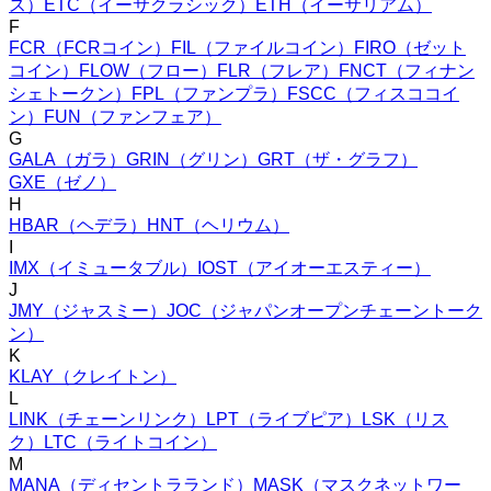
ス
）
ETC
（
イーサクラシック
）
ETH
（
イーサリアム
）
F
FCR
（
FCRコイン
）
FIL
（
ファイルコイン
）
FIRO
（
ゼット
コイン
）
FLOW
（
フロー
）
FLR
（
フレア
）
FNCT
（
フィナン
シェトークン
）
FPL
（
ファンプラ
）
FSCC
（
フィスココイ
ン
）
FUN
（
ファンフェア
）
G
GALA
（
ガラ
）
GRIN
（
グリン
）
GRT
（
ザ・グラフ
）
GXE
（
ゼノ
）
H
HBAR
（
ヘデラ
）
HNT
（
ヘリウム
）
I
IMX
（
イミュータブル
）
IOST
（
アイオーエスティー
）
J
JMY
（
ジャスミー
）
JOC
（
ジャパンオープンチェーントーク
ン
）
K
KLAY
（
クレイトン
）
L
LINK
（
チェーンリンク
）
LPT
（
ライブピア
）
LSK
（
リス
ク
）
LTC
（
ライトコイン
）
M
MANA
（
ディセントラランド
）
MASK
（
マスクネットワー