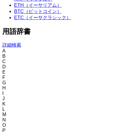
ETH（イーサリアム）
BTC（ビットコイン）
ETC（イーサクラシック）
用語辞書
詳細検索
A
B
C
D
E
F
G
H
I
J
K
L
M
N
O
P