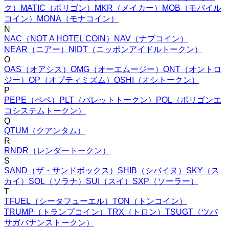
ク
）
MATIC
（
ポリゴン
）
MKR
（
メイカー
）
MOB
（
モバイル
コイン
）
MONA
（
モナコイン
）
N
NAC
（
NOT A HOTEL COIN
）
NAV
（
ナブコイン
）
NEAR
（
ニアー
）
NIDT
（
ニッポンアイドルトークン
）
O
OAS
（
オアシス
）
OMG
（
オーエムージー
）
ONT
（
オントロ
ジー
）
OP
（
オプティミズム
）
OSHI
（
オシトークン
）
P
PEPE
（
ペペ
）
PLT
（
パレットトークン
）
POL
（
ポリゴンエ
コシステムトークン
）
Q
QTUM
（
クアンタム
）
R
RNDR
（
レンダートークン
）
S
SAND
（
ザ・サンドボックス
）
SHIB
（
シバイヌ
）
SKY
（
ス
カイ
）
SOL
（
ソラナ
）
SUI
（
スイ
）
SXP
（
ソーラー
）
T
TFUEL
（
シータフューエル
）
TON
（
トンコイン
）
TRUMP
（
トランプコイン
）
TRX
（
トロン
）
TSUGT
（
ツバ
サガバナンストークン
）