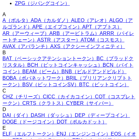
ZPG（ジパングコイン）
A
A
（
ボルタ
）
ADA
（
カルダノ
）
ALEO
（
アレオ
）
ALGO
（
ア
ルゴランド
）
APE
（
エイプコイン
）
APT
（
アプトス
）
AR
（
アーウィーブ
）
ARB
（
アービトラム
）
ARRR
（
パイレ
ートチェーン
）
ASTR
（
アスター
）
ATOM
（
コスモス
）
AVAX
（
アバランチ
）
AXS
（
アクシーインフィニティ
）
B
BAT
（
ベーシックアテンショントークン
）
BC
（
ブラッドク
リスタル
）
BCH
（
ビットコインキャッシュ
）
BCN
（
バイト
コイン
）
BEAM
（
ビーム
）
BNB
（
ビルドアンドビルド
）
BOBA
（
ボバネットワーク
）
BRIL
（
ブリリアンクリプトト
ークン
）
BSV
（
ビットコインSV
）
BTC
（
ビットコイン
）
C
CHZ
（
チリーズ
）
CICC
（
カイカコイン
）
COT
（
コスプレト
ークン
）
CRTS
（
クラトス
）
CYBER
（
サイバー
）
D
DAI
（
ダイ
）
DASH
（
ダッシュ
）
DEP
（
ディープコイン
）
DOGE
（
ドージコイン
）
DOT
（
ポルカドット
）
E
ELF
（
エルフトークン
）
ENJ
（
エンジンコイン
）
EOS
（
イオ