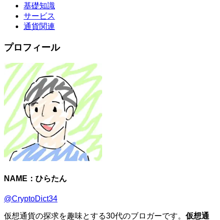
基礎知識
サービス
通貨関連
プロフィール
NAME：
ひらたん
@CryptoDict34
仮想通貨の探求を趣味とする30代のブロガーです。
仮想通