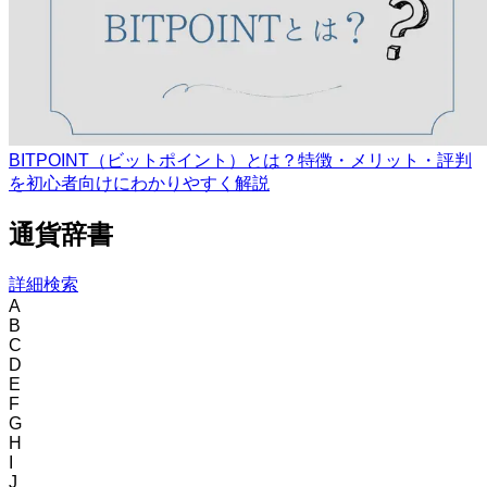
BITPOINT（ビットポイント）とは？特徴・メリット・評判
を初心者向けにわかりやすく解説
通貨辞書
詳細検索
A
B
C
D
E
F
G
H
I
J