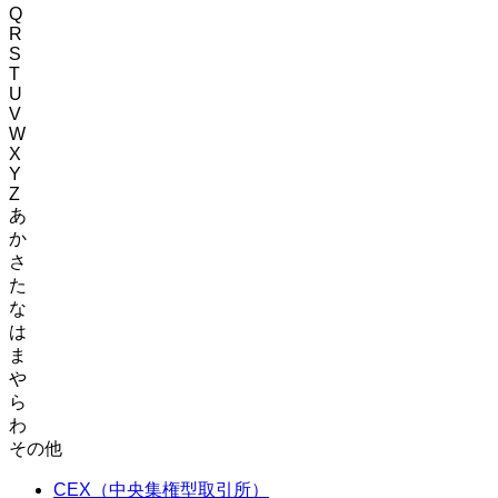
Q
R
S
T
U
V
W
X
Y
Z
あ
か
さ
た
な
は
ま
や
ら
わ
その他
CEX（中央集権型取引所）