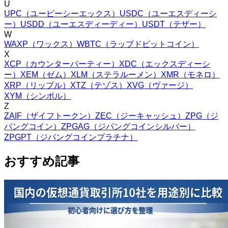
U
UPC
（
ユーピーシーエックス
）
USDC
（
ユーエスディーシ
ー
）
USDD
（
ユーエスディーディー
）
USDT
（
テザー
）
W
WAXP
（
ワックス
）
WBTC
（
ラップドビットコイン
）
X
XCP
（
カウンターパーティー
）
XDC
（
エックスディーシ
ー
）
XEM
（
ゼム
）
XLM
（
ステラルーメン
）
XMR
（
モネロ
）
XRP
（
リップル
）
XTZ
（
テゾス
）
XVG
（
ヴァージ
）
XYM
（
シンボル
）
Z
ZAIF
（
ザイフトークン
）
ZEC
（
ジーキャッシュ
）
ZPG
（
ジ
パングコイン
）
ZPGAG
（
ジパングコインシルバー
）
ZPGPT
（
ジパングコインプラチナ
）
おすすめ記事