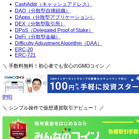
CashAddr（キャッシュアドレス）
DAO（分散型自律組織）
DApps（分散型アプリケーション）
DEX（分散型取引所）
DPoS（Delegated Proof of Stake）
DeFi（分散型金融）
Difficulty Adjustment Algorithm（DAA）
ERC-20
ERC-721
＼ 手数料無料！初心者でも安心のGMOコイン ／
[PR]
＼ シンプル操作で仮想通貨取引デビュー！ ／