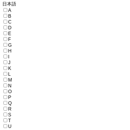
日本語
A
B
C
D
E
F
G
H
I
J
K
L
M
N
O
P
Q
R
S
T
U