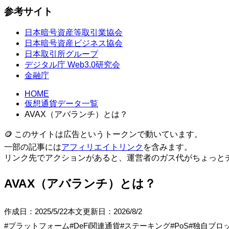
参考サイト
日本暗号資産等取引業協会
日本暗号資産ビジネス協会
日本取引所グループ
デジタル庁 Web3.0研究会
金融庁
HOME
仮想通貨データ一覧
AVAX（アバランチ）とは？
🪙 このサイトは広告というトークンで動いています。
一部の記事には
アフィリエイトリンク
を含みます。
リンク先でアクションがあると、運営者のガス代がちょっと
AVAX（アバランチ）とは？
作成日：
2025/5/22
本文更新日：
2026/8/2
#
プラットフォーム
#
DeFi関連通貨
#
ステーキング
#
PoS
#
独自ブロ