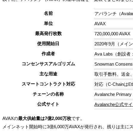
名前
アバランチ（Avala
単位
AVAX
最高発行枚数
720,000,000 AVAX
使用開始日
2020年9月（メイ
作成者
Ava Labs（創設者：E
コンセンサスアルゴリズム
Snowman Consensu
主な用途
取引手数料、送金、ス
スマートコントラクト対応
対応（C-ChainはEth
チェーンの名称
Avalanche Primary
公式サイト
Avalanche公式サ
AVAXの
最大供給量は7億2,000万枚
です。
メインネット開始時に3億6,000万AVAXが発行され、残りは