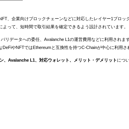
、NFT、企業向けブロックチェーンなどに対応したレイヤー1ブロッ
によって、短時間で取引結果を確定できるよう設計されています。
リデータへの委任、Avalanche L1の運営費用などに利用されま
なDeFiやNFTではEthereumと互換性を持つC-Chainが中心に利
、Avalanche L1、対応ウォレット、メリット・デメリット
につ