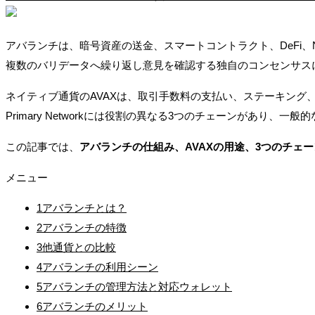
アバランチは、暗号資産の送金、スマートコントラクト、DeFi
複数のバリデータへ繰り返し意見を確認する独自のコンセンサス
ネイティブ通貨のAVAXは、取引手数料の支払い、ステーキング、バ
Primary Networkには役割の異なる3つのチェーンがあり、一般的
この記事では、
アバランチの仕組み、AVAXの用途、3つのチェーン
メニュー
1
アバランチとは？
2
アバランチの特徴
3
他通貨との比較
4
アバランチの利用シーン
5
アバランチの管理方法と対応ウォレット
6
アバランチのメリット