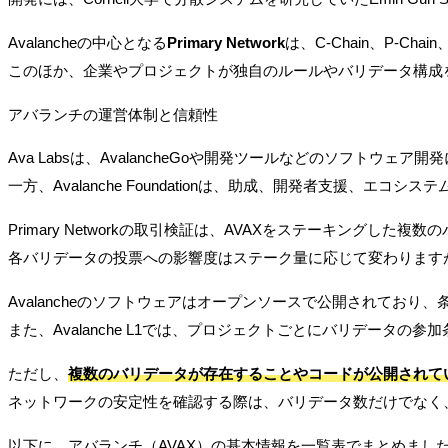
Avalancheの中心となる
Primary Network
は、C-Chain、P-C
このほか、企業やプロジェクトが独自のルールやバリデータ構成を設定
アバランチの運営体制と信頼性
Ava Labsは、AvalancheGoや開発ツールなどのソフトウェア
一方、Avalanche Foundationは、助成、開発者支援、エコ
Primary Networkの取引検証は、AVAXをステーキングした
各バリデータの投票への影響度はステーク量に応じて変わります
Avalancheのソフトウェアはオープンソースで公開されてお
また、Avalanche L1では、プロジェクトごとにバリデータの
ただし、
複数のバリデータが存在することやコードが公開されて
ネットワークの安定性を確認する際は、バリデータ数だけでなく
以下に、アバランチ（AVAX）の基本情報を一覧表でまとめまし