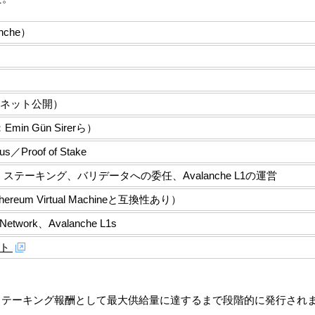
nche）
ンネット公開）
min Gün Sirerら）
s／Proof of Stake
テーキング、バリデータへの委任、Avalanche L1の運営
ereum Virtual Machineと互換性あり）
 Network、Avalanche L1s
イト
主にステーキング報酬として最大供給量に達するまで段階的に発行され